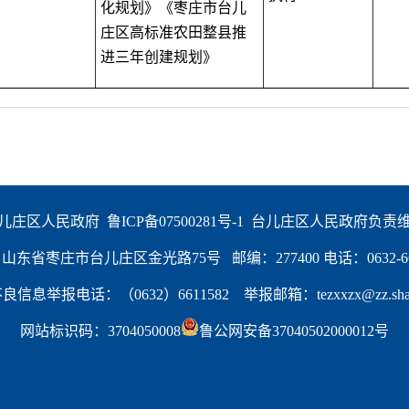
化规划》
《枣庄市台儿
庄区高标准农田整县推
进三年创建规划》
儿庄区人民政府  
鲁ICP备07500281号-1
  台儿庄区人民政府负责
东省枣庄市台儿庄区金光路75号   邮编：277400 电话：0632-66
信息举报电话：（0632）6611582    举报邮箱：tezxxzx@zz.shand
网站标识码：3704050008
鲁公网安备37040502000012号