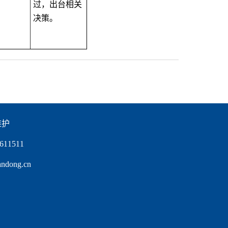
过，出台相关
决策。
维护
11511
ong.cn