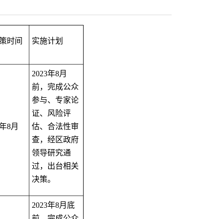
策时
间
实施计划
2023
年
8
月
前，完成公众
参与、专家论
证、风险评
年
8
月
估、合法性审
查，经区政府
领导研究通
过，出台相关
决策。
2023
年
8
月底
前，完成公众