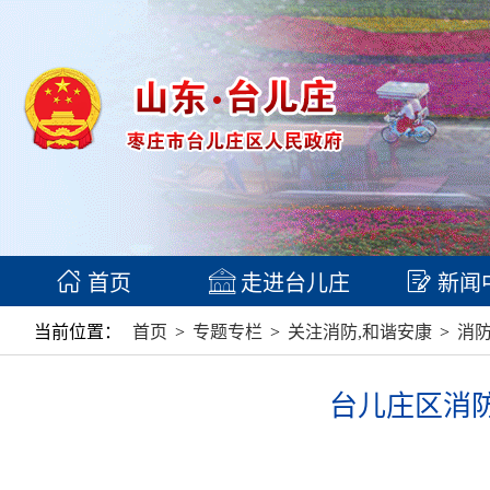
首页
走进台儿庄
新闻
当前位置：
首页
>
专题专栏
>
关注消防,和谐安康
>
消
台儿庄区消