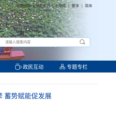
智能问答
|
长者专区
|
无障碍
|
繁体
|
简体
政民互动
专题专栏
 蓄势赋能促发展