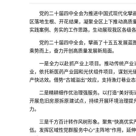
党的二十届四中全会为推进中国式现代化擘
区落地生根、开花结果，凝聚全区上下推动高质
实践案例、务实的工作思路，生动展现我区各级
党的二十届四中全会，擘画了十五五发展蓝
乘势而上，奋力开创高质量发展新局面。
一是全力以赴抓产业上项目。推动传统产业
业，依托新医药产业园和光伏组件项目，谋划光
产快达效。借势“古城溢出”效应，支持渔灯巷业
二是精耕细作优治理强服务。以打造“美好街
开展危旧房原拆原建试点，持续开展环境治理提
力。
三是千方百计转作风树形象。聚焦“快高优实
伍。发挥区域性党群服务中心“主阵地”作用，延