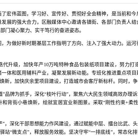
画了宏伟蓝图，学习好、宣传好、贯彻好全会精神，是当前和今
量发展的强大合力，区融媒体中心邀请各镇街、各部门负责人结
各部门凝心聚力、实干笃行的奋进姿态。
图，为做好新时期基层工作指明了方向、注入了强大动力。运河
迭代升级，加快年产10万吨特种食品包装纸项目建设，努力打
储一体和医用辅料产业，凝聚发展新动能。专班化推进重点项目
态焕新，加快庆余里项目建设，打造城市会客厅新标杆。同时，
道”品牌为抓手，深化“枝叶行动”，聚焦六大民生领域高效办理
升和背街小巷焕新，绘就宜居宜业新图景。采取“刚性约束+柔性
严”，深化干部思想能力作风建设，通过赋能中层、擂台比武、
伸驿站“微支点”，释放服务效能。坚决守牢“一排底线”，常态化