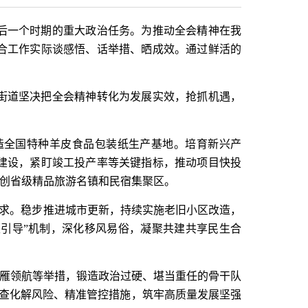
后一个时期的重大政治任务。为推动全会精神在我
合工作实际谈感悟、话举措、晒成效。通过鲜活的
街道坚决把全会精神转化为发展实效，抢抓机遇，
造全国特种羊皮食品包装纸生产基地。培育新兴产
建设，紧盯竣工投产率等关键指标，推动项目快投
争创省级精品旅游名镇和民宿集聚区。
诉求。稳步推进城市更新，持续实施老旧小区改造，
引导”机制，深化移风易俗，凝聚共建共享民生合
头雁领航等举措，锻造政治过硬、堪当重任的骨干队
排查化解风险、精准管控措施，筑牢高质量发展坚强