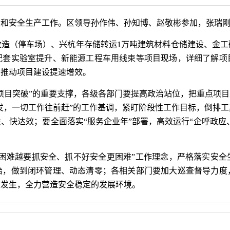
设和安全生产工作。区领导孙作伟、孙知博、赵敬彬参加，张瑞
改造（停车场）、兴杭年存储转运1万吨建筑材料仓储建设、金工
配套实验室提升、新能源工程车用线束等项目现场，详细了解项
力推动项目建设提速增效。
项目突破”的重要支撑，各级各部门要提高政治站位，把重点项
再出发，一切工作往前赶”的工作基调，紧盯阶段性工作目标，倒
、快达效；要全面落实“服务企业年”部署，高效运行“企呼政应、
是困难越要抓安全、抓不好安全更困难”工作理念，严格落实安全
治，做到闭环管理、动态清零；各相关部门要加大巡查督导力度
故发生，全力营造安全稳定的发展环境。