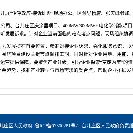
业开展“企呼政应·接诉即办”现场办公。区领导杨庸、张天峰参加
司、台儿庄区庆余里项目、400MW/800MWH电化学储能
倾听发展诉求。针对企业当前面临的难点堵点问题，现场组织协
助力发展摆在首要位置，精准对接企业诉求、强化服务意识，以“
，围绕项目建设关键节点倒排工期，同时针对企业用地、用能、
运营提供保障。要聚焦产业升级，引导企业探索“变废为宝”的
社会趋势，找准产业转型与市场需求的契合点，帮助企业拓展发
儿庄区人民政府  
鲁ICP备07500281号-1
  台儿庄区人民政府负责