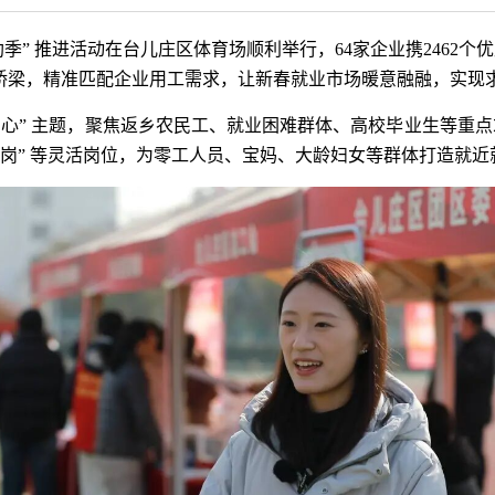
业援助季” 推进活动在台儿庄区体育场顺利举行，64家企业携246
就业桥梁，精准匹配企业用工需求，让新春就业市场暖意融融，实现
暖民心” 主题，聚焦返乡农民工、就业困难群体、高校毕业生等重
妈岗” 等灵活岗位，为零工人员、宝妈、大龄妇女等群体打造就