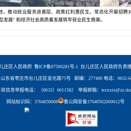
效，推动就业服务进基层、政策红利惠民生，常态化开展招聘
型发展” 和经济社会高质量发展筑牢就业民生根基。
儿庄区人民政府  
鲁ICP备07500281号-1
  台儿庄区人民政府负责
东省枣庄市台儿庄区金光路75号   邮编：277400 电话：0632-66
信息举报电话：（0632）6611582    举报邮箱：tezxxzx@zz.shand
网站标识码：3704050008
鲁公网安备37040502000012号