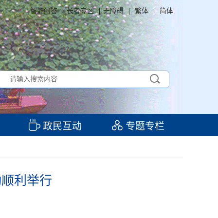
智能问答
|
长者专区
|
无障碍
|
繁体
|
简体
政民互动
专题专栏
动顺利举行