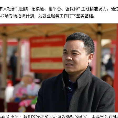
庄市人社部门围绕 “拓渠道、搭平台、强保障” 主线精准发力，通
47场专场招聘计划，为就业服务工作打下坚实基础。
委委员 季呈：我们这次提前举办这次活动的意义，主要是为在外